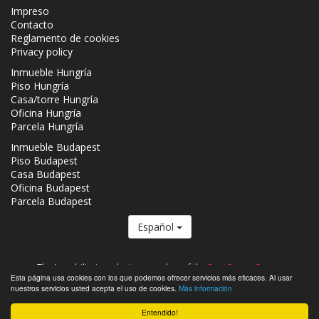
Impreso
Contacto
Reglamento de cookies
Privacy policy
Inmueble Hungría
Piso Hungría
Casa/torre Hungría
Oficina Hungría
Parcela Hungría
Inmueble Budapest
Piso Budapest
Casa Budapest
Oficina Budapest
Parcela Budapest
Español
The Inmobiliaria.co.hu is a member of the
Real Estate Group.
Esta página usa cookies con los que podemos ofrecer servicios más eficaces. Al usar
Inmuebles que se venden en Hungría - Inmobiliaria.co.hu © 2026 Todos
nuestros servicios usted acepta el uso de cookies.
Más información
los derechos reservados
Entendido!