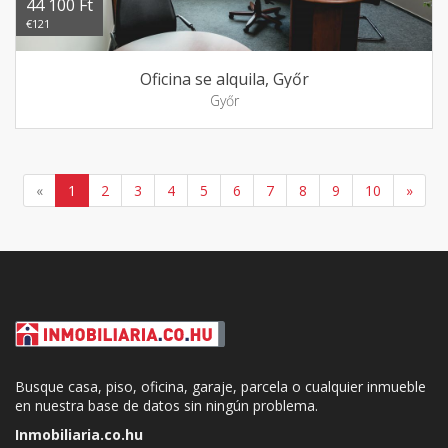
44 100 Ft
€121
Oficina se alquila, Győr
Győr
«
1
2
3
4
5
6
7
8
9
10
»
Busque casa, piso, oficina, garaje, parcela o cualquier inmueble
en nuestra base de datos sin ningún problema.
Inmobiliaria.co.hu