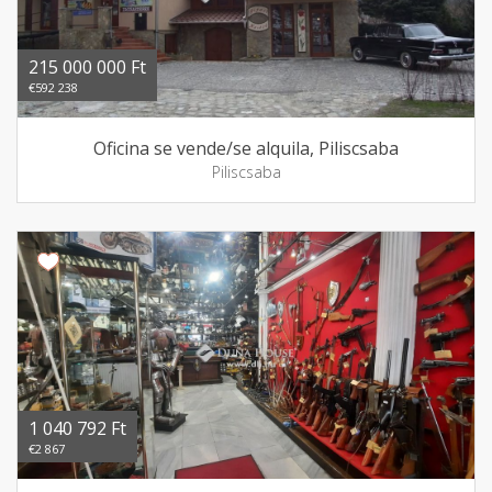
215 000 000 Ft
€592 238
Oficina se vende/se alquila, Piliscsaba
Piliscsaba
1 040 792 Ft
€2 867