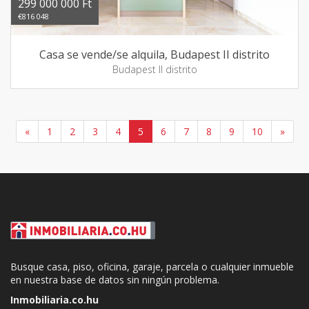
299 000 000 Ft
€816 048
Casa se vende/se alquila, Budapest II distrito
Budapest II distrito
«
1
2
3
4
5
6
7
8
9
10
»
Busque casa, piso, oficina, garaje, parcela o cualquier inmueble
en nuestra base de datos sin ningún problema.
Inmobiliaria.co.hu