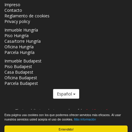
Impreso
Contacto
Reglamento de cookies
Privacy policy
Inmueble Hungría
Piso Hungría
Casa/torre Hungría
Oficina Hungría
Parcela Hungría
Inmueble Budapest
Piso Budapest
Casa Budapest
Oficina Budapest
Parcela Budapest
Español
The Inmobiliaria.co.hu is a member of the
Real Estate Group.
Esta página usa cookies con los que podemos ofrecer servicios más eficaces. Al usar
Inmuebles que se venden en Hungría - Inmobiliaria.co.hu © 2026 Todos
nuestros servicios usted acepta el uso de cookies.
Más información
los derechos reservados
Entendido!