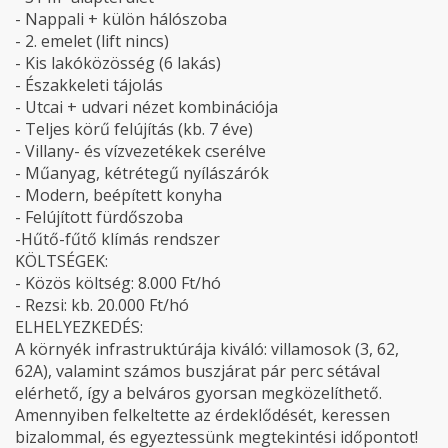
- Nappali + külön hálószoba
- 2. emelet (lift nincs)
- Kis lakóközösség (6 lakás)
- Északkeleti tájolás
- Utcai + udvari nézet kombinációja
- Teljes körű felújítás (kb. 7 éve)
- Villany- és vízvezetékek cserélve
- Műanyag, kétrétegű nyílászárók
- Modern, beépített konyha
- Felújított fürdőszoba
-Hűtő-fűtő klímás rendszer
KÖLTSÉGEK:
- Közös költség: 8.000 Ft/hó
- Rezsi: kb. 20.000 Ft/hó
ELHELYEZKEDÉS:
A környék infrastruktúrája kiváló: villamosok (3, 62,
62A), valamint számos buszjárat pár perc sétával
elérhető, így a belváros gyorsan megközelíthető.
Amennyiben felkeltette az érdeklődését, keressen
bizalommal, és egyeztessünk megtekintési időpontot!