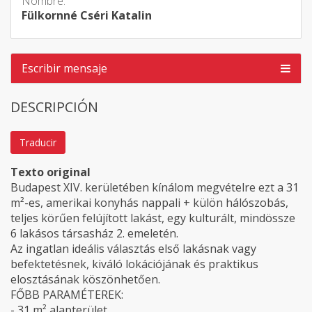
Nombre:
Fülkornné Cséri Katalin
Escribir mensaje
DESCRIPCIÓN
Traducir
Texto original
Budapest XIV. kerületében kínálom megvételre ezt a 31
m²-es, amerikai konyhás nappali + külön hálószobás,
teljes körűen felújított lakást, egy kulturált, mindössze
6 lakásos társasház 2. emeletén.
Az ingatlan ideális választás első lakásnak vagy
befektetésnek, kiváló lokációjának és praktikus
elosztásának köszönhetően.
FŐBB PARAMÉTEREK:
- 31 m² alapterület