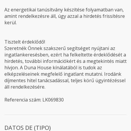
Az energetikai tanúsítvány készítése folyamatban van,
amint rendelkezésre áll, úgy azzal a hirdetés frissítésre
kerül.
Tisztelt érdeklődő!
Szeretnék Önnek szakszerű segítséget nyújtani az
ingatlankeresésben, ezért ha felkeltette érdeklődését a
hirdetés, további információkért és a megtekintés miatt
hívjon. A Duna House kínálatából is tudok az
elképzeléseinek megfelelő ingatlant mutatni. Irodánk
díjmentes hitel tanácsadással, teljes körű ügyintézéssel
áll rendelkezésére.
Referencia szám: LK069830
DATOS DE (TIPO)