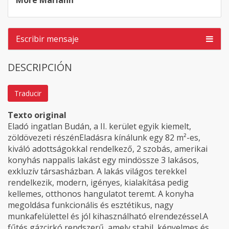
Móré Mariann
Escribir mensaje
DESCRIPCIÓN
Traducir
Texto original
Eladó ingatlan Budán, a II. kerület egyik kiemelt,
zöldövezeti részénEladásra kínálunk egy 82 m²-es,
kiváló adottságokkal rendelkező, 2 szobás, amerikai
konyhás nappalis lakást egy mindössze 3 lakásos,
exkluzív társasházban. A lakás világos terekkel
rendelkezik, modern, igényes, kialakítása pedig
kellemes, otthonos hangulatot teremt. A konyha
megoldása funkcionális és esztétikus, nagy
munkafelülettel és jól kihasználható elrendezéssel.A
fűtés gázcirkó rendszerű, amely stabil, kényelmes és