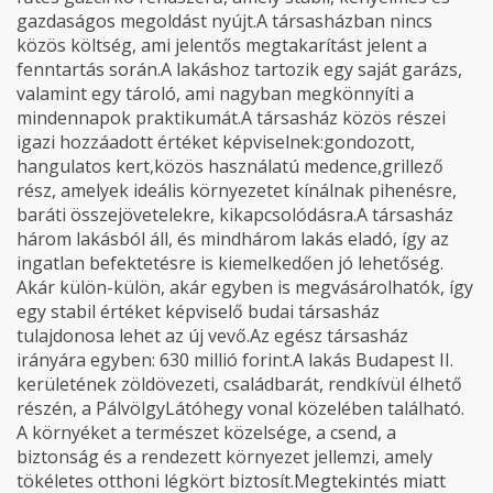
gazdaságos megoldást nyújt.A társasházban nincs
közös költség, ami jelentős megtakarítást jelent a
fenntartás során.A lakáshoz tartozik egy saját garázs,
valamint egy tároló, ami nagyban megkönnyíti a
mindennapok praktikumát.A társasház közös részei
igazi hozzáadott értéket képviselnek:gondozott,
hangulatos kert,közös használatú medence,grillező
rész, amelyek ideális környezetet kínálnak pihenésre,
baráti összejövetelekre, kikapcsolódásra.A társasház
három lakásból áll, és mindhárom lakás eladó, így az
ingatlan befektetésre is kiemelkedően jó lehetőség.
Akár külön-külön, akár egyben is megvásárolhatók, így
egy stabil értéket képviselő budai társasház
tulajdonosa lehet az új vevő.Az egész társasház
irányára egyben: 630 millió forint.A lakás Budapest II.
kerületének zöldövezeti, családbarát, rendkívül élhető
részén, a PálvölgyLátóhegy vonal közelében található.
A környéket a természet közelsége, a csend, a
biztonság és a rendezett környezet jellemzi, amely
tökéletes otthoni légkört biztosít.Megtekintés miatt