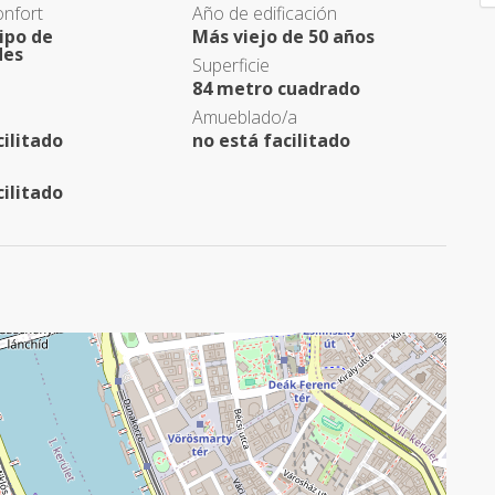
nfort
Año de edificación
ipo de
Más viejo de 50 años
des
Superficie
84 metro cuadrado
Amueblado/a
cilitado
no está facilitado
cilitado