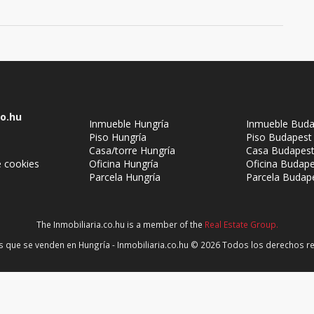
co.hu
Inmueble Hungría
Inmueble Buda
Piso Hungría
Piso Budapest
Casa/torre Hungría
Casa Budapes
 cookies
Oficina Hungría
Oficina Budap
Parcela Hungría
Parcela Budap
The Inmobiliaria.co.hu is a member of the
Real Estate Group.
aw
 que se venden en Hungría - Inmobiliaria.co.hu © 2026 Todos los derechos 