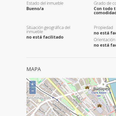
Estado del inmueble
Grado de co
Bueno/a
Con todo t
comodida
Situación geográfica del
Propiedad
inmueble
no está fa
no está facilitado
Orientación
no está fa
MAPA
+
−