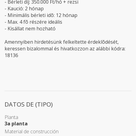
- Bérleti díj: 350.000 Ft/hó + rezsi
- Kaució: 2 hónap
- Minimális bérleti idõ: 12 hónap
- Max. 4 fõ részére ideális
- Kisállat nem hozható
Amennyiben hirdetésünk felkeltette érdeklõdését,
keressen bizalommal és hivatkozzon az alábbi kódra:
18136
DATOS DE (TIPO)
Planta
3a planta
Material de construcción