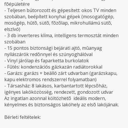
fõépületére
- Teljesen bútorozott és gépesített: okos TV minden
szobában, beépített konyhai gépek (mosogatógép,
mosógép, hûtõ, sütõ, fõzõlap, mikrohullámú sütõ,
elszívó)
- 3 db inverteres klíma, intelligens termosztát minden
szobában
- 15 pontos biztonsági bejárati ajtó, mûanyag
nyílászárók redõnnyel és szúnyoghálóval
- Vinyl járólap és faparketta burkolatok
- Fûtés: kondenzációs gázkazán radiátorokkal
- Garázs: garázs + beálló zárt udvarban (garázskapu,
kapu elektromos rendszerrel folyamatban)
- Társasház: 8 lakásos, karbantartott lépcsõház,
igényes lakóközösség, rendezett, gondozott udvar
Az ingatlan azonnal költözhetõ  ideális modern,
kényelmes és biztonságos lakóhely az elsõ lakójának.
Bérleti feltételek: