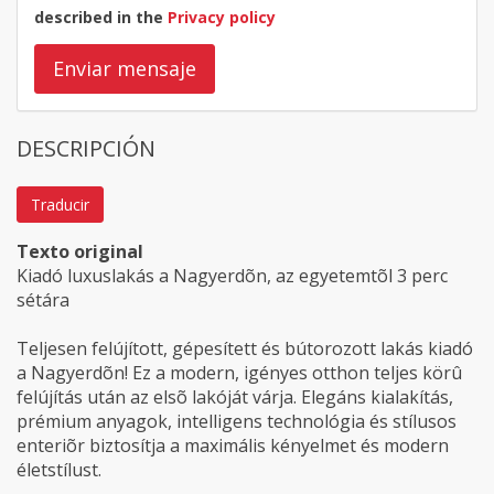
described in the
Privacy policy
Enviar mensaje
DESCRIPCIÓN
Traducir
Texto original
Kiadó luxuslakás a Nagyerdõn, az egyetemtõl 3 perc
sétára
Teljesen felújított, gépesített és bútorozott lakás kiadó
a Nagyerdõn! Ez a modern, igényes otthon teljes körû
felújítás után az elsõ lakóját várja. Elegáns kialakítás,
prémium anyagok, intelligens technológia és stílusos
enteriõr biztosítja a maximális kényelmet és modern
életstílust.