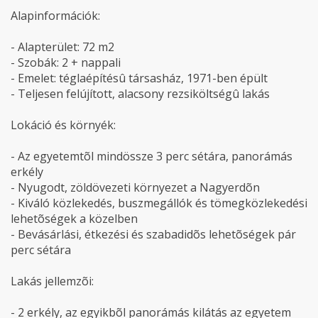
Alapinformációk:
- Alapterület: 72 m2
- Szobák: 2 + nappali
- Emelet: téglaépítésû társasház, 1971-ben épült
- Teljesen felújított, alacsony rezsiköltségû lakás
Lokáció és környék:
- Az egyetemtõl mindössze 3 perc sétára, panorámás
erkély
- Nyugodt, zöldövezeti környezet a Nagyerdõn
- Kiváló közlekedés, buszmegállók és tömegközlekedési
lehetõségek a közelben
- Bevásárlási, étkezési és szabadidõs lehetõségek pár
perc sétára
Lakás jellemzõi:
- 2 erkély, az egyikbõl panorámás kilátás az egyetem