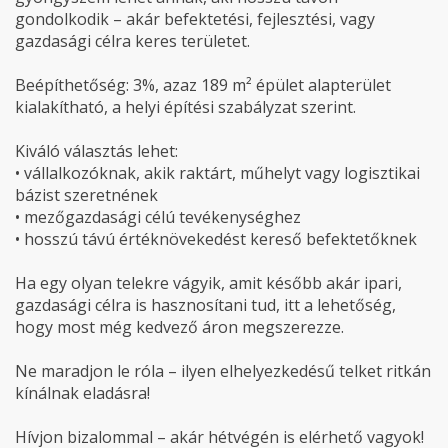
gondolkodik – akár befektetési, fejlesztési, vagy
gazdasági célra keres területet.
Beépíthetőség: 3%, azaz 189 m² épület alapterület
kialakítható, a helyi építési szabályzat szerint.
Kiváló választás lehet:
• vállalkozóknak, akik raktárt, műhelyt vagy logisztikai
bázist szeretnének
• mezőgazdasági célú tevékenységhez
• hosszú távú értéknövekedést kereső befektetőknek
Ha egy olyan telekre vágyik, amit később akár ipari,
gazdasági célra is hasznosítani tud, itt a lehetőség,
hogy most még kedvező áron megszerezze.
Ne maradjon le róla – ilyen elhelyezkedésű telket ritkán
kínálnak eladásra!
Hívjon bizalommal – akár hétvégén is elérhető vagyok!