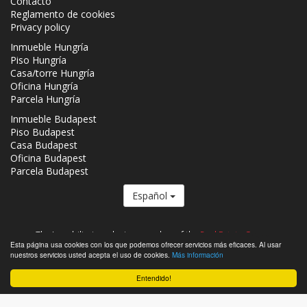
Contacto
Reglamento de cookies
Privacy policy
Inmueble Hungría
Piso Hungría
Casa/torre Hungría
Oficina Hungría
Parcela Hungría
Inmueble Budapest
Piso Budapest
Casa Budapest
Oficina Budapest
Parcela Budapest
Español
The Inmobiliaria.co.hu is a member of the
Real Estate Group.
Esta página usa cookies con los que podemos ofrecer servicios más eficaces. Al usar
Inmuebles que se venden en Hungría - Inmobiliaria.co.hu © 2026 Todos
nuestros servicios usted acepta el uso de cookies.
Más información
los derechos reservados
Entendido!