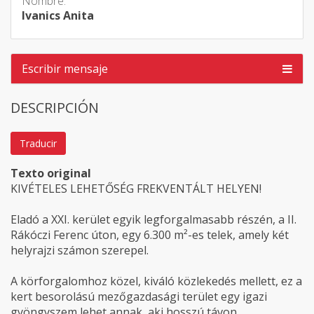
Nombre:
Ivanics Anita
Escribir mensaje
DESCRIPCIÓN
Traducir
Texto original
KIVÉTELES LEHETŐSÉG FREKVENTÁLT HELYEN!
Eladó a XXI. kerület egyik legforgalmasabb részén, a II.
Rákóczi Ferenc úton, egy 6.300 m²-es telek, amely két
helyrajzi számon szerepel.
A körforgalomhoz közel, kiváló közlekedés mellett, ez a
kert besorolású mezőgazdasági terület egy igazi
gyöngyszem lehet annak, aki hosszú távon