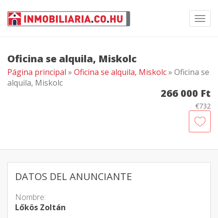
Toggl
navig
Oficina se alquila, Miskolc
Página principal
»
Oficina se alquila, Miskolc
» Oficina se
alquila, Miskolc
266 000 Ft
€732
DATOS DEL ANUNCIANTE
Nombre:
Lőkös Zoltán