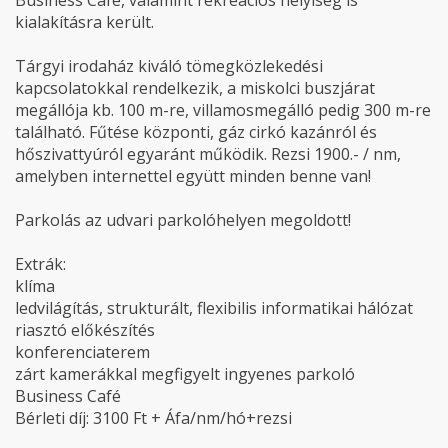
Business Café, valamint rekreációs helyiség is
kialakításra került.
Tárgyi irodaház kiváló tömegközlekedési
kapcsolatokkal rendelkezik, a miskolci buszjárat
megállója kb. 100 m-re, villamosmegálló pedig 300 m-re
található. Fűtése központi, gáz cirkó kazánról és
hőszivattyúról egyaránt működik. Rezsi 1900.- / nm,
amelyben internettel együtt minden benne van!
Parkolás az udvari parkolóhelyen megoldott!
Extrák:
klíma
ledvilágítás, strukturált, flexibilis informatikai hálózat
riasztó előkészítés
konferenciaterem
zárt kamerákkal megfigyelt ingyenes parkoló
Business Café
Bérleti díj: 3100 Ft + Áfa/nm/hó+rezsi