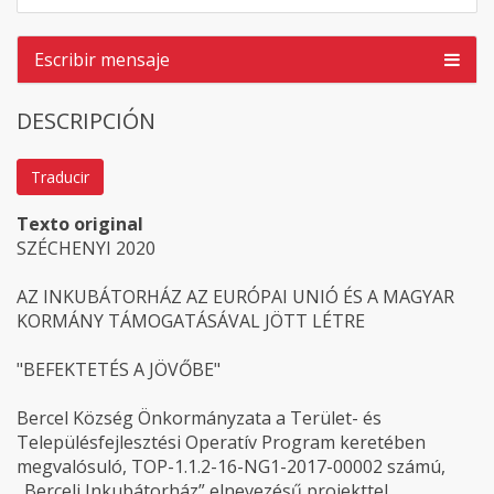
Escribir mensaje
DESCRIPCIÓN
Traducir
Texto original
SZÉCHENYI 2020
AZ INKUBÁTORHÁZ AZ EURÓPAI UNIÓ ÉS A MAGYAR
KORMÁNY TÁMOGATÁSÁVAL JÖTT LÉTRE
"BEFEKTETÉS A JÖVŐBE"
Bercel Község Önkormányzata a Terület- és
Településfejlesztési Operatív Program keretében
megvalósuló, TOP-1.1.2-16-NG1-2017-00002 számú,
„Berceli Inkubátorház” elnevezésű projekttel