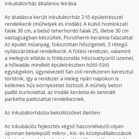
Inkubátorház általános leírása:
Az átadásra került inkubátorház 2 fő épületrésszel
rendelkezik (műhelyek és irodák). A külső homlokzati
falak 30 cm, a belső teherhordó falak 25, illetve 30 cm
vastagságban készültek, Porotherm kerámia falazattal.
Az épület műanyag, fokozottan hőszigetelt, 3 rétegű
nyílászárókkal rendelkezik. A fűtési rendszer, valamint
a melegvíz ellátás is földszondás hőszivattyúról üzemel,
a hőleadás mindkét épületrészben hűtő-fűtő
egységeken, úgynevezett fan coil rendszeren keresztül
történik, így a rendszer a meleg nyári napokon is
kellemes hűs környezetet biztosít. A műhely beton
padló burkolattal, az irodák kerámia és laminált
parketta padozattal rendelkeznek.
Az inkubátorházba beköltözőket illetően:
Az inkubációs fejlesztés végső haszonélvezői olyan
újonnan betelepülő mikro-, kis- és középvállalkozások