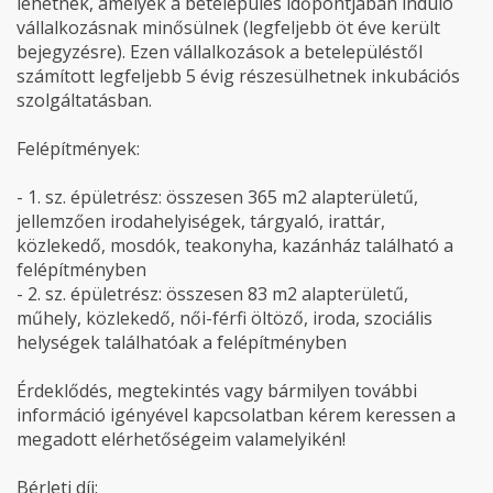
lehetnek, amelyek a betelepülés időpontjában induló
vállalkozásnak minősülnek (legfeljebb öt éve került
bejegyzésre). Ezen vállalkozások a betelepüléstől
számított legfeljebb 5 évig részesülhetnek inkubációs
szolgáltatásban.
Felépítmények:
- 1. sz. épületrész: összesen 365 m2 alapterületű,
jellemzően irodahelyiségek, tárgyaló, irattár,
közlekedő, mosdók, teakonyha, kazánház található a
felépítményben
- 2. sz. épületrész: összesen 83 m2 alapterületű,
műhely, közlekedő, női-férfi öltöző, iroda, szociális
helységek találhatóak a felépítményben
Érdeklődés, megtekintés vagy bármilyen további
információ igényével kapcsolatban kérem keressen a
megadott elérhetőségeim valamelyikén!
Bérleti díj: