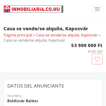
Toggl
navig
Casa se vende/se alquila, Kaposvár
Página principal
»
Casa se vende/se alquila, Kaposvár
»
Casa se vende/se alquila, Kaposvár
53 900 000 Ft
€147 107
DATOS DEL ANUNCIANTE
Nombre:
Boldizsár Balázs