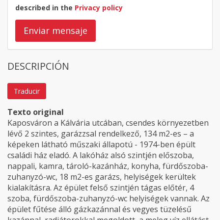
described in the
Privacy policy
Enviar mensaje
DESCRIPCIÓN
Traducir
Texto original
Kaposváron a Kálvária utcában, csendes környezetben
lévő 2 szintes, garázzsal rendelkező, 134 m2-es – a
képeken látható műszaki állapotú - 1974-ben épült
családi ház eladó. A lakóház alsó szintjén előszoba,
nappali, kamra, tároló-kazánház, konyha, fürdőszoba-
zuhanyzó-wc, 18 m2-es garázs, helyiségek kerültek
kialakításra. Az épület felső szintjén tágas előtér, 4
szoba, fürdőszoba-zuhanyzó-wc helyiségek vannak. Az
épület fűtése álló gázkazánnal és vegyes tüzelésű