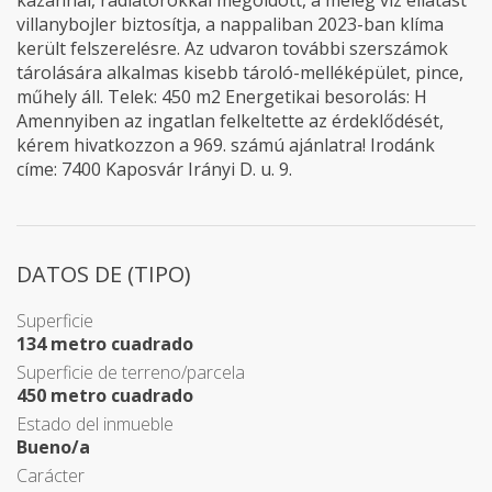
kazánnal, radiátorokkal megoldott, a meleg víz ellátást
villanybojler biztosítja, a nappaliban 2023-ban klíma
került felszerelésre. Az udvaron további szerszámok
tárolására alkalmas kisebb tároló-melléképület, pince,
műhely áll. Telek: 450 m2 Energetikai besorolás: H
Amennyiben az ingatlan felkeltette az érdeklődését,
kérem hivatkozzon a 969. számú ajánlatra! Irodánk
címe: 7400 Kaposvár Irányi D. u. 9.
DATOS DE (TIPO)
Superficie
134 metro cuadrado
Superficie de terreno/parcela
450 metro cuadrado
Estado del inmueble
Bueno/a
Carácter