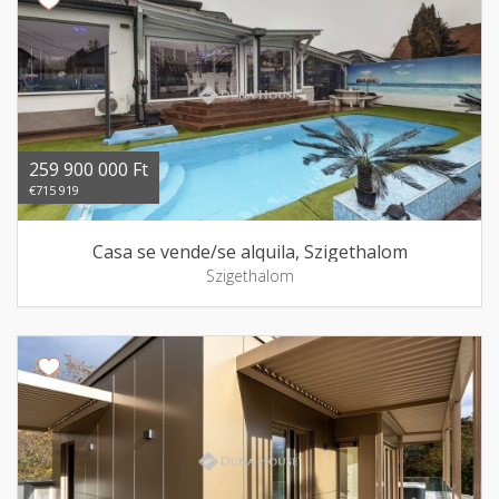
259 900 000 Ft
€715 919
Casa se vende/se alquila, Szigethalom
Szigethalom