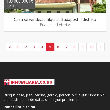
189 000 000 Ft
€520 618
Casa se vende/se alquila, Budapest II distrito
Budapest II distrito
«
1
2
3
4
5
6
7
8
9
10
»
Busque casa, piso, oficina, garaje, parcela o cualquier inmueble
en nuestra base de datos sin ningún problema.
Inmobiliaria.co.hu