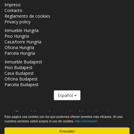
Impreso
Contacto
Reglamento de cookies
Privacy policy
Inmueble Hungría
Piso Hungría
Casa/torre Hungría
Oficina Hungría
Parcela Hungría
Inmueble Budapest
Piso Budapest
Casa Budapest
Oficina Budapest
Parcela Budapest
Español
The Inmobiliaria.co.hu is a member of the
Real Estate Group.
Esta página usa cookies con los que podemos ofrecer servicios más eficaces. Al usar
Inmuebles que se venden en Hungría - Inmobiliaria.co.hu © 2026 Todos
nuestros servicios usted acepta el uso de cookies.
Más información
los derechos reservados
Entendido!