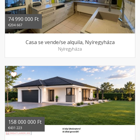
74 990 000 Ft
€204 667
Casa se vende/se alquila, Nyíregyháza
Nyíregyháza
158 000 000 Ft
€431 223