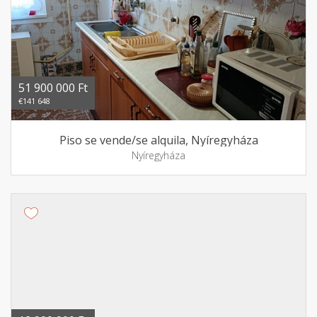
51 900 000 Ft
€141 648
Piso se vende/se alquila, Nyíregyháza
Nyíregyháza