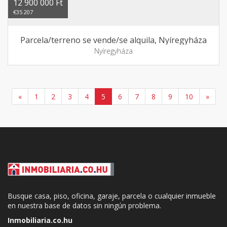
12 900 000 Ft
€35 207
Parcela/terreno se vende/se alquila, Nyíregyháza
Nyíregyháza
«
1
2
3
4
5
6
7
8
9
10
»
Busque casa, piso, oficina, garaje, parcela o cualquier inmueble
en nuestra base de datos sin ningún problema.
Inmobiliaria.co.hu