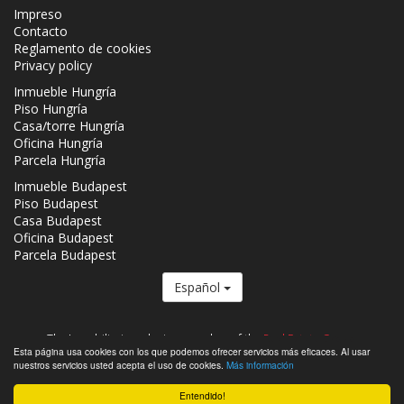
Impreso
Contacto
Reglamento de cookies
Privacy policy
Inmueble Hungría
Piso Hungría
Casa/torre Hungría
Oficina Hungría
Parcela Hungría
Inmueble Budapest
Piso Budapest
Casa Budapest
Oficina Budapest
Parcela Budapest
Español
The Inmobiliaria.co.hu is a member of the
Real Estate Group.
Esta página usa cookies con los que podemos ofrecer servicios más eficaces. Al usar
Inmuebles que se venden en Hungría - Inmobiliaria.co.hu © 2026 Todos
nuestros servicios usted acepta el uso de cookies.
Más información
los derechos reservados
Entendido!