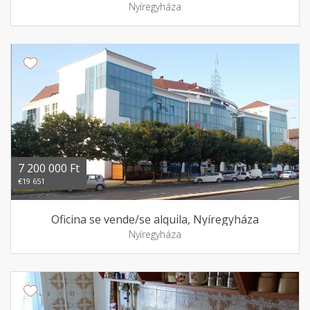
Nyíregyháza
7 200 000 Ft
€19 651
Oficina se vende/se alquila, Nyíregyháza
Nyíregyháza