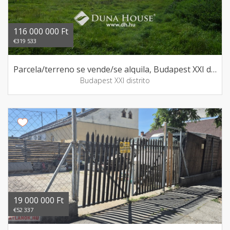
116 000 000 Ft
€319 533
Parcela/terreno se vende/se alquila, Budapest XXI distrito
Budapest XXI distrito
19 000 000 Ft
€52 337