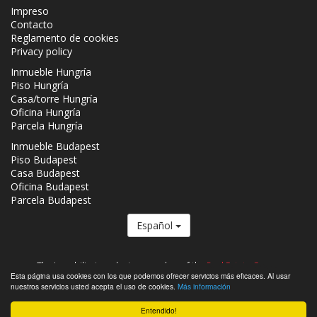
Impreso
Contacto
Reglamento de cookies
Privacy policy
Inmueble Hungría
Piso Hungría
Casa/torre Hungría
Oficina Hungría
Parcela Hungría
Inmueble Budapest
Piso Budapest
Casa Budapest
Oficina Budapest
Parcela Budapest
Español
The Inmobiliaria.co.hu is a member of the
Real Estate Group.
Esta página usa cookies con los que podemos ofrecer servicios más eficaces. Al usar
Inmuebles que se venden en Hungría - Inmobiliaria.co.hu © 2026 Todos
nuestros servicios usted acepta el uso de cookies.
Más información
los derechos reservados
Entendido!