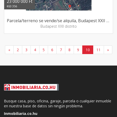
23 000 000 Ft
€63 356
Parcela/terreno se vende/se alquila, Budapest XXII distrito
Budapest XXII distrito
«
2
3
4
5
6
7
8
9
10
11
»
Busque casa, piso, oficina, garaje, parcela o cualquier inmueble
en nuestra base de datos sin ningún problema.
Inmobiliaria.co.hu