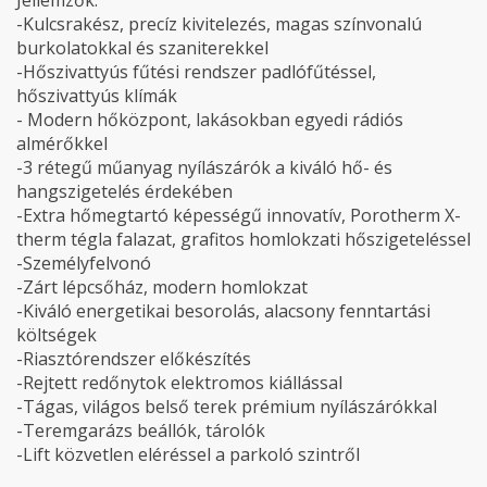
Jellemzők:
-Kulcsrakész, precíz kivitelezés, magas színvonalú
burkolatokkal és szaniterekkel
-Hőszivattyús fűtési rendszer padlófűtéssel,
hőszivattyús klímák
- Modern hőközpont, lakásokban egyedi rádiós
almérőkkel
-3 rétegű műanyag nyílászárók a kiváló hő- és
hangszigetelés érdekében
-Extra hőmegtartó képességű innovatív, Porotherm X-
therm tégla falazat, grafitos homlokzati hőszigeteléssel
-Személyfelvonó
-Zárt lépcsőház, modern homlokzat
-Kiváló energetikai besorolás, alacsony fenntartási
költségek
-Riasztórendszer előkészítés
-Rejtett redőnytok elektromos kiállással
-Tágas, világos belső terek prémium nyílászárókkal
-Teremgarázs beállók, tárolók
-Lift közvetlen eléréssel a parkoló szintről