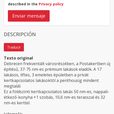
described in the
Privacy policy
Enviar mensaje
DESCRIPCIÓN
Traducir
Texto original
Debrecen frekventált városrészében, a Postakertben új
építésű, 37-75 nm-es prémium lakások eladók. A 17
lakásos, liftes, 3 emeletes épületben a privát
kertkapcsolatos lakásoktól a penthousig mindent
megtalál.
Ez a földszinti kertkapcsolatos lakás 50 nm-es, nappali-
étkező-konyha +1 szobás, 10,6 nm-es terasszal és 32
nm-es kerttel.