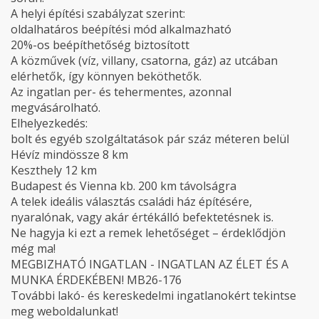
A helyi építési szabályzat szerint:
oldalhatáros beépítési mód alkalmazható
20%-os beépíthetőség biztosított
A közművek (víz, villany, csatorna, gáz) az utcában
elérhetők, így könnyen beköthetők.
Az ingatlan per- és tehermentes, azonnal
megvásárolható.
Elhelyezkedés:
bolt és egyéb szolgáltatások pár száz méteren belül
Hévíz mindössze 8 km
Keszthely 12 km
Budapest és Vienna kb. 200 km távolságra
A telek ideális választás családi ház építésére,
nyaralónak, vagy akár értékálló befektetésnek is.
Ne hagyja ki ezt a remek lehetőséget – érdeklődjön
még ma!
MEGBIZHATÓ INGATLAN - INGATLAN AZ ÉLET ÉS A
MUNKA ÉRDEKÉBEN! MB26-176
További lakó- és kereskedelmi ingatlanokért tekintse
meg weboldalunkat!