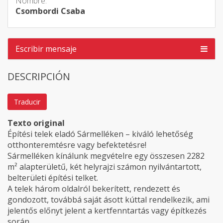
Nombre:
Csombordi Csaba
Escribir mensaje
DESCRIPCIÓN
Traducir
Texto original
Építési telek eladó Sármelléken – kiváló lehetőség
otthonteremtésre vagy befektetésre!
Sármelléken kínálunk megvételre egy összesen 2282
m² alapterületű, két helyrajzi számon nyilvántartott,
belterületi építési telket.
A telek három oldalról bekerített, rendezett és
gondozott, továbbá saját ásott kúttal rendelkezik, ami
jelentős előnyt jelent a kertfenntartás vagy építkezés
során.