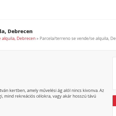
ila, Debrecen
e alquila, Debrecen
» Parcela/terreno se vende/se alquila, D
stván kertben, amely művelési ág alól nincs kivonva. Az
i, mind rekreációs célokra, vagy akár hosszú távú