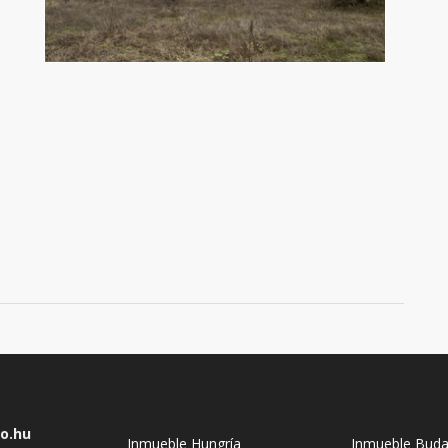
co.hu
Inmueble Hungría
Inmueble Buda