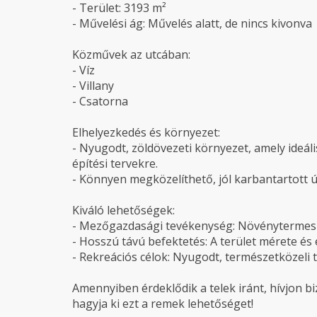
- Terület: 3193 m²
- Művelési ág: Művelés alatt, de nincs kivonva
Közművek az utcában:
- Víz
- Villany
- Csatorna
Elhelyezkedés és környezet:
- Nyugodt, zöldövezeti környezet, amely ideál
építési tervekre.
- Könnyen megközelíthető, jól karbantartott út
Kiváló lehetőségek:
- Mezőgazdasági tevékenység: Növénytermeszt
- Hosszú távú befektetés: A terület mérete és 
- Rekreációs célok: Nyugodt, természetközeli 
Amennyiben érdeklődik a telek iránt, hívjon b
hagyja ki ezt a remek lehetőséget!