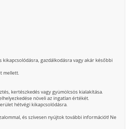
is kikapcsolódásra, gazdálkodásra vagy akár későbbi
 mellett.
és, kertészkedés vagy gyümölcsös kialakítása.
elhelyezkedése növeli az ingatlan értékét.
terület hétvégi kikapcsolódásra.
izalommal, és szívesen nyújtok további információt! Ne