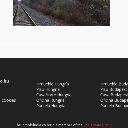
co.hu
Inmueble Hungría
Inmueble Buda
Piso Hungría
Piso Budapest
Casa/torre Hungría
Casa Budapes
 cookies
Oficina Hungría
Oficina Budap
Parcela Hungría
Parcela Budap
The Inmobiliaria.co.hu is a member of the
Real Estate Group.