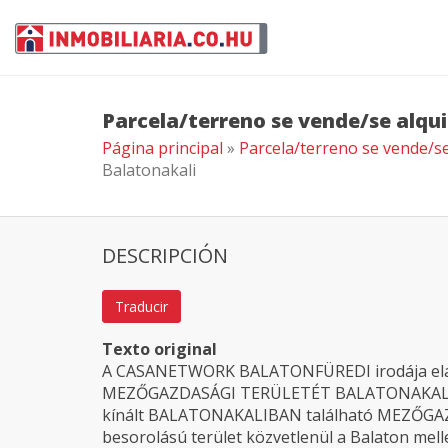
Parcela/terreno se vende/se alqui
Página principal
»
Parcela/terreno se vende/se
Balatonakali
DESCRIPCIÓN
Traducir
Texto original
A CASANETWORK BALATONFÜREDI irodája eladás
MEZŐGAZDASÁGI TERÜLETÉT BALATONAKALIB
kínált BALATONAKALIBAN található MEZŐGAZ
besorolású terület közvetlenül a Balaton melle