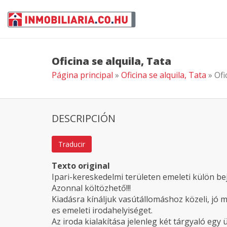
Oficina se alquila, Tata
Página principal
»
Oficina se alquila, Tata
» Ofi
DESCRIPCIÓN
Traducir
Texto original
Ipari-kereskedelmi területen emeleti külön bej
Azonnal költözhető!!!
Kiadásra kínáljuk vasútállomáshoz közeli, jó
es emeleti irodahelyiséget.
Az iroda kialakítása jelenleg két tárgyaló eg