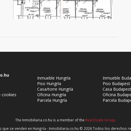
co.hu
Inmueble Hungría
Inmueble Buda
Piso Hungría
Piso Budapest
Casa/torre Hungría
Casa Budapes
 cookies
Oficina Hungría
Oficina Budap
Parcela Hungría
Parcela Budap
The Inmobiliaria.co.hu is a member of the
Real Estate Group.
aw
 que se venden en Hungría - Inmobiliaria.co.hu © 2026 Todos los derechos 