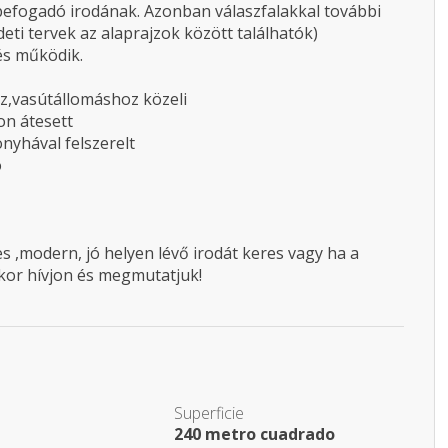
fogadó irodának. Azonban válaszfalakkal további
deti tervek az alaprajzok között találhatók)
és működik.
oz,vasútállomáshoz közeli
on átesett
onyhával felszerelt
ó
 ,modern, jó helyen lévő irodát keres vagy ha a
kkor hívjon és megmutatjuk!
Superficie
240 metro cuadrado