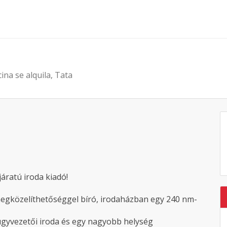
cina se alquila, Tata
áratú iroda kiadó!
 megközelíthetőséggel bíró, irodaházban egy 240 nm-
y ügyvezetői iroda és egy nagyobb helység