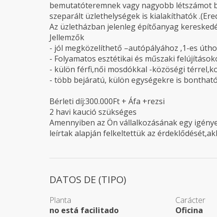
bemutatóteremnek vagy nagyobb létszámot be
szeparált üzlethelységek is kialakíthatók .(Ere
Az üzletházban jelenleg építőanyag keresked
Jellemzők
- jól megközelíthető –autópályához ,1-es úth
- Folyamatos esztétikai és műszaki felújítások
- külön férfi,női mosdókkal -közöségi térrel,k
- több bejáratú, külön egységekre is bonthat
Bérleti díj:300.000Ft + Áfa +rezsi
2 havi kaució szükséges
Amennyiben az Ön vállalkozásának egy igényes
leírtak alapján felkeltettük az érdeklődését,a
DATOS DE (TIPO)
Planta
Carácter
no está facilitado
Oficina